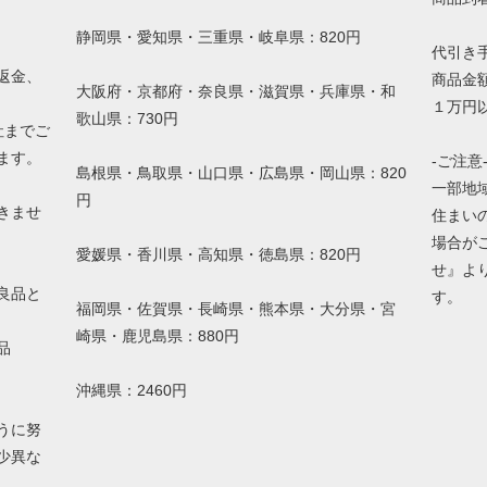
静岡県・愛知県・三重県・岐阜県：820円
代引き
返金、
商品金額
大阪府・京都府・奈良県・滋賀県・兵庫県・和
１万円以
歌山県：730円
社までご
ます。
-ご注意
島根県・鳥取県・山口県・広島県・岡山県：820
一部地
円
きませ
住まい
場合が
愛媛県・香川県・高知県・徳島県：820円
せ』よ
良品と
す。
福岡県・佐賀県・長崎県・熊本県・大分県・宮
崎県・鹿児島県：880円
品
沖縄県：2460円
うに努
少異な