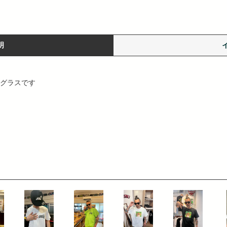
明
ングラスです