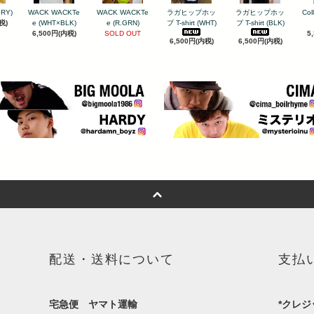
GRY)
WACK WACKTe
WACK WACKTe
ラガヒップホッ
ラガヒップホッ
Col
税)
e (WHT×BLK)
e (R.GRN)
プ T-shirt (WHT)
プ T-shirt (BLK)
6,500円(内税)
SOLD OUT
5
6,500円(内税)
6,500円(内税)
配送・送料について
支払
宅急便 ヤマト運輸
*クレジ