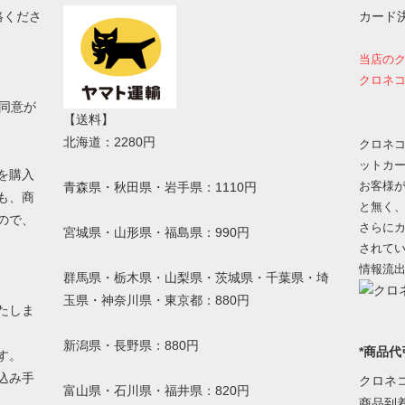
絡くださ
カード
当店の
クロネコ
同意が
【送料】
北海道：2280円
クロネコ
ットカ
を購入
お客様
青森県・秋田県・岩手県：1110円
も、商
と無く
ので、
さらにカ
宮城県・山形県・福島県：990円
されて
情報流
群馬県・栃木県・山梨県・茨城県・千葉県・埼
玉県・神奈川県・東京都：880円
たしま
新潟県・長野県：880円
*商品代
す。
込み手
クロネ
富山県・石川県・福井県：820円
。
商品到