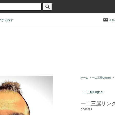
プから探す
メル
ホーム
>
一二三屋Orignal
>
一二三屋Orignal
一二三屋サン
GD00004