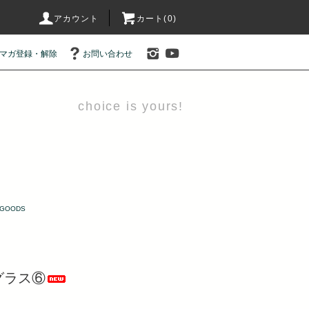
アカウント
カート(0)
マガ登録・解除
お問い合わせ
choice is yours!
GOODS
グラス⑥