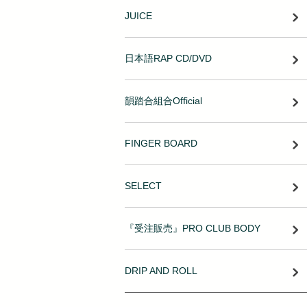
JUICE
日本語RAP CD/DVD
韻踏合組合Official
FINGER BOARD
SELECT
『受注販売』PRO CLUB BODY
DRIP AND ROLL