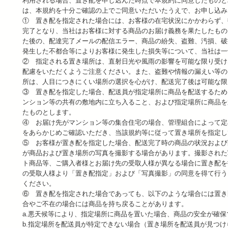
利用される場合、置き配を申し込んだ時点で本規約に同意したものと
は、本規約を十分ご確認の上でご同意いただいたうえで、お申し込み
① 置き配を指定された場合には、お客様の在宅状況にかかわらず、
完了となり、当社はお客様に対する商品のお届け義務を果たしたもの
た後の、配達完了メールの配信エラー、商品の紛失、盗難、汚損、破
発生した不都合等によりお客様に発生した損失等について、当社は一
② 指定される置き場所は、直射日光や風雨の影響を可能な限り受け
配慮をいただくようご注意ください。また、盗難や情報の漏えい等の
所は、人目につきにくい場所の選択を心がけ、配送完了後は可能な限
③ 置き配を指定した場合、配送員が指定場所に商品を配送するため
ンション等の共有の敷地内に立ち入ること、および指定場所に商品を
たものとします。
④ お届け先がマンション等の集合住宅の場合、管理組合によって定
をあらかじめご確認いただき、当該規約等に従って置き場所を指定し
⑤ お客様が置き配を指定した場合、配送完了時の商品の状況および
が商品および置き場所の写真を撮影する場合があります。撮影された
ト商品等、ご購入者様とお届け先の受取人様が異なる場合に置き配を
の受取人様より「置き配指定」および「写真撮影」の同意を得て行う
ください。
⑥ 置き配を指定された場合であっても、以下のような場合には置き
合やご不在の場合には商品を持ち戻ることがあります。
a.悪天候等により、指定場所に商品を置いた場合、商品の安全が確
b.指定場所を配送員が特定できない場合（置き場所を配送員が見つ