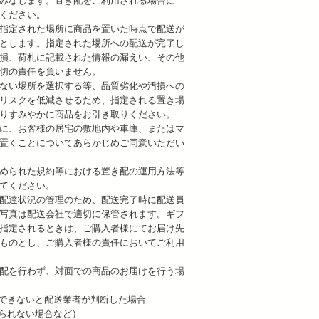
みなします。置き配をご利用される場合に
ください。
指定された場所に商品を置いた時点で配送が
とします。指定された場所への配送が完了し
損、荷札に記載された情報の漏えい、その他
切の責任を負いません。
ない場所を選択する等、品質劣化や汚損への
リスクを低減させるため、指定される置き場
りすみやかに商品をお引き取りください。
に、お客様の居宅の敷地内や車庫、またはマ
置くことについてあらかじめご同意いただい
められた規約等における置き配の運用方法等
てください。
配達状況の管理のため、配送完了時に配送員
写真は配送会社で適切に保管されます。ギフ
指定されるときは、ご購入者様にてお届け先
ものとし、ご購入者様の責任においてご利用
配を行わず、対面での商品のお届けを行う場
保できないと配送業者が判断した場合
けられない場合など）