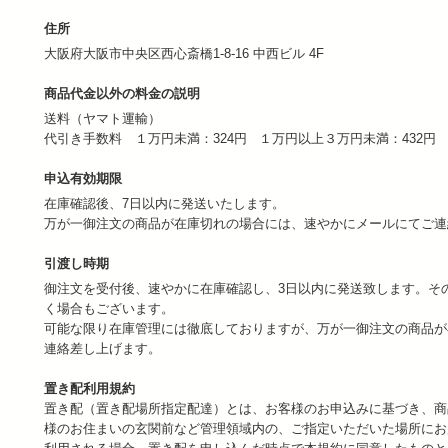
住所
大阪府大阪市中央区西心斎橋1-8-16 中西ビル 4F
商品代金以外の料金の説明
送料（ヤマト運輸）
代引き手数料 １万円未満：324円 １万円以上３万円未満：432円
申込有効期限
在庫確認後、7日以内に発送いたします。
万が一御注文の商品が在庫切れの場合には、速やかにメールにてご
引渡し時期
御注文を受付後、速やかに在庫確認し、3日以内に発送致します。そ
く場合もございます。
可能な限り在庫管理には徹底しておりますが、万が一御注文の商品が
連絡差し上げます。
置き配利用規約
置き配（置き配場所指定配達）とは、お客様のお申込みに基づき、商
様のお住まいの玄関前など管理領域内の、ご指定いただいた場所にお