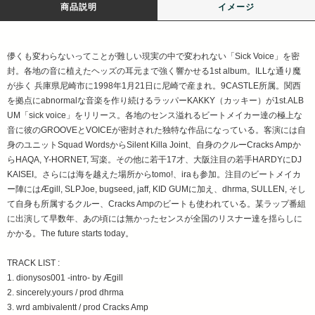
商品説明
イメージ
儚くも変わらないってことが難しい現実の中で変われない「Sick Voice」を密
封。各地の音に植えたヘッズの耳元まで強く響かせる1st album。ILLな通り魔
が歩く 兵庫県尼崎市に1998年1月21日に尼崎で産まれ。9CASTLE所属。関西
を拠点にabnormalな音楽を作り続けるラッパーKAKKY（カッキー）が1st.ALB
UM「sick voice」をリリース。各地のセンス溢れるビートメイカー達の極上な
音に彼のGROOVEとVOICEが密封された独特な作品になっている。客演には自
身のユニットSquad WordsからSilent Killa Joint、自身のクルーCracks Ampか
らHAQA, Y-HORNET, 写楽。その他に若干17才、大阪注目の若手HARDYにDJ
KAISEI。さらには海を越えた場所からtomo!、iraも参加。注目のビートメイカ
ー陣にはÆgill, SLPJoe, bugseed, jaff, KID GUMに加え、dhrma, SULLEN, そし
て自身も所属するクルー、Cracks Ampのビートも使われている。某ラップ番組
に出演して早数年、あの頃には無かったセンスが全国のリスナー達を揺らしに
かかる。The future starts today。
TRACK LIST :
1. dionysos001 -intro- by Ægill
2. sincerely.yours / prod dhrma
3. wrd ambivalentt / prod Cracks Amp