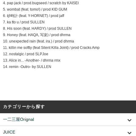
4. pap jack / prod.bugseed / scratch by KAISEI
5. wombat (feat. tomo!) / prod KID GUM
6. 砂時計 (feat. Y-HORNET) / prod jaff
7. ka tto u / prod SULLEN
8. His soon (feat. HARDY) / prod SULLEN
9. Honey (feat. HAQA, 写楽) / prod dhrma
10. unexpected rain (feat. ira.) / prod dhrma
11. killin me softly (feat Silent Killa Joint) / prod Cracks Amp
12. nostalgic / prod SLPJoe
13. Alice in... -Another- / dhrma rmx
14. remin -Outro- by SULLEN
カテゴリーから探す
一二三屋Orignal
JUICE