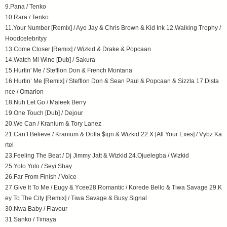
9.Pana / Tenko
10.Rara / Tenko
11.Your Number [Remix] / Ayo Jay & Chris Brown & Kid Ink 12.Walking Trophy /
Hoodcelebrityy
13.Come Closer [Remix] / Wizkid & Drake & Popcaan
14.Watch Mi Wine [Dub] / Sakura
15.Hurtin' Me / Stefflon Don & French Montana
16.Hurtin’ Me [Remix] / Stefflon Don & Sean Paul & Popcaan & Sizzla 17.Dista
nce / Omarion
18.Nuh Let Go / Maleek Berry
19.One Touch [Dub] / Dejour
20.We Can / Kranium & Tory Lanez
21.Can’t Believe / Kranium & Dolla $ign & Wizkid 22.X [All Your Exes] / Vybz Ka
rtel
23.Feeling The Beat / Dj Jimmy Jatt & Wizkid 24.Ojuelegba / Wizkid
25.Yolo Yolo / Seyi Shay
26.Far From Finish / Voice
27.Give It To Me / Eugy & Ycee28.Romantic / Korede Bello & Tiwa Savage 29.K
ey To The City [Remix] / Tiwa Savage & Busy Signal
30.Nwa Baby / Flavour
31.Sanko / Timaya