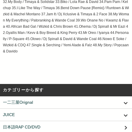
32.My Body / Timaya & Solidstar 33.Biko / Lola Rae & David 34.Pam Pam / Ket
chup 35.I Like The Way / Timaya 36.Bend Down Pause [Remix] / Runtown & Wi
zkid & Machel Montano 37.Jam It / Dj Xclusive & Timaya & 2 Face 38.My Woma
n My Everything / Patoranking & Wande Coal 39.Wo Onane No / Kwamz & Flav
a 40.African Bad Gal / Wizkid & Chris Brown 41.Ohema / Dj Spinall & Mr Eazi 4
2.Gyallis Man / Kevv & Boy Breed & King Perry 43.Mr Oreo / Iyanya 44.Persona
lly / P-Square 45.Olowo / Dj Spinall & David & Wande Coal 46.Nowo E Soke /
Wizkid & CDQ 47.Single & Serching / Yemi Alade & Falz 48.My Story / Popcaan
& Davido
カテゴリーから探す
一二三屋Orignal
JUICE
日本語RAP CD/DVD