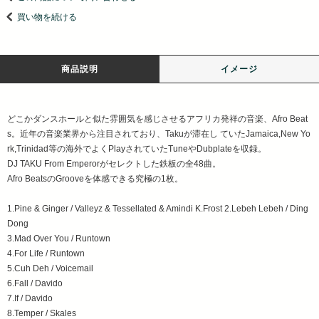
買い物を続ける
商品説明
イメージ
どこかダンスホールと似た雰囲気を感じさせるアフリカ発祥の音楽、Afro Beat
s。近年の音楽業界から注目されており、Takuが滞在し ていたJamaica,New Yo
rk,Trinidad等の海外でよくPlayされていたTuneやDubplateを収録。
DJ TAKU From Emperorがセレクトした鉄板の全48曲。
Afro BeatsのGrooveを体感できる究極の1枚。
1.Pine & Ginger / Valleyz & Tessellated & Amindi K.Frost 2.Lebeh Lebeh / Ding
Dong
3.Mad Over You / Runtown
4.For Life / Runtown
5.Cuh Deh / Voicemail
6.Fall / Davido
7.If / Davido
8.Temper / Skales