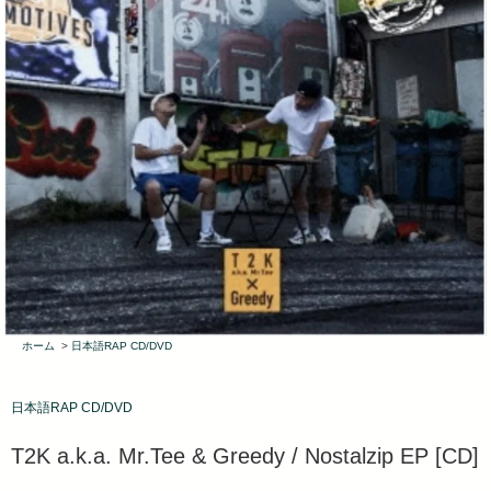
ホーム
>
日本語RAP CD/DVD
日本語RAP CD/DVD
T2K a.k.a. Mr.Tee & Greedy / Nostalzip EP [CD]