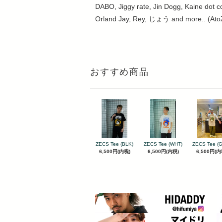
DABO, Jiggy rate, Jin Dogg, Kaine dot c
Orland Jay, Rey, じょう and more.. (Ato
おすすめ商品
ZECS Tee (BLK)
ZECS Tee (WHT)
ZECS Tee (
6,500円(内税)
6,500円(内税)
6,500円(内