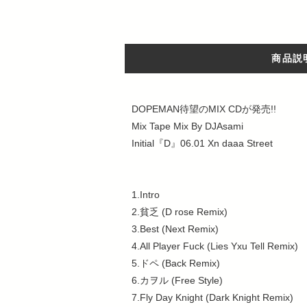
商品説
DOPEMAN待望のMIX CDが発売!!
Mix Tape Mix By DJAsami
Initial『D』06.01 Xn daaa Street
1.Intro
2.貧乏 (D rose Remix)
3.Best (Next Remix)
4.All Player Fuck (Lies Yxu Tell Remix)
5.ドペ (Back Remix)
6.カヲル (Free Style)
7.Fly Day Knight (Dark Knight Remix)