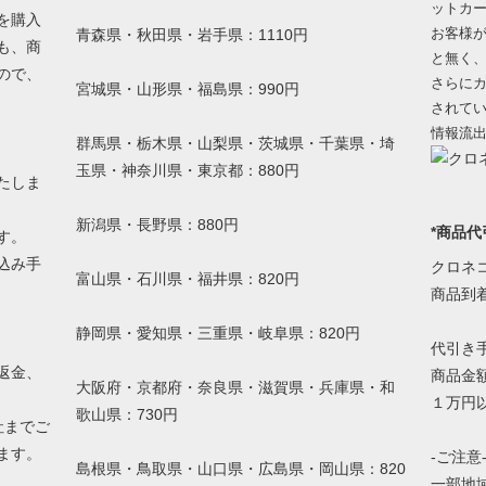
ットカ
を購入
お客様
青森県・秋田県・岩手県：1110円
も、商
と無く
ので、
さらにカ
宮城県・山形県・福島県：990円
されて
情報流
群馬県・栃木県・山梨県・茨城県・千葉県・埼
玉県・神奈川県・東京都：880円
たしま
新潟県・長野県：880円
*商品代
す。
込み手
クロネ
富山県・石川県・福井県：820円
。
商品到
静岡県・愛知県・三重県・岐阜県：820円
代引き
返金、
商品金額
大阪府・京都府・奈良県・滋賀県・兵庫県・和
１万円以
歌山県：730円
社までご
ます。
-ご注意
島根県・鳥取県・山口県・広島県・岡山県：820
一部地