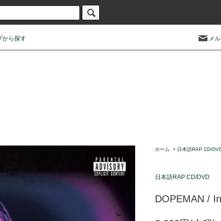
プから探す
メル
ホーム
>
日本語RAP CD/DV
日本語RAP CD/DVD
DOPEMAN / In