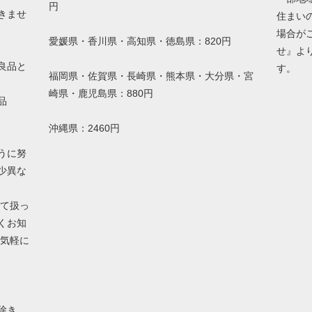
円
きませ
住まい
場合が
愛媛県・香川県・高知県・徳島県：820円
せ』よ
良品と
す。
福岡県・佐賀県・長崎県・熊本県・大分県・宮
崎県・鹿児島県：880円
品
沖縄県：2460円
うに努
少異な
して扱っ
くお知
お気軽に
除き、