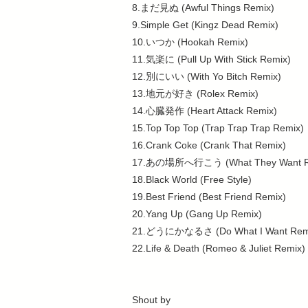
8.まだ見ぬ (Awful Things Remix)
9.Simple Get (Kingz Dead Remix)
10.いつか (Hookah Remix)
11.気楽に (Pull Up With Stick Remix)
12.別にいい (With Yo Bitch Remix)
13.地元が好き (Rolex Remix)
14.心臓発作 (Heart Attack Remix)
15.Top Top Top (Trap Trap Trap Remix)
16.Crank Coke (Crank That Remix)
17.あの場所へ行こう (What They Want R
18.Black World (Free Style)
19.Best Friend (Best Friend Remix)
20.Yang Up (Gang Up Remix)
21.どうにかなるさ (Do What I Want Rem
22.Life & Death (Romeo & Juliet Remix)
Shout by