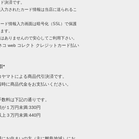
ード決済です。
が入力されたカード情報は当店に送られるこ
、
ード情報入力画面は暗号化（SSL）で保護
います。
出はありませんので安心してご利用下さい。
引*
コヤマトによる商品代引決済です。
着時に商品代金をお支払いください。
手数料は下記の通りです。
が１万円未満:330円
上３万円未満:440円
-
域にお住まいの方（主に離島地域）にお