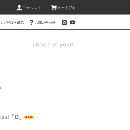
アカウント
カート(0)
マガ登録・解除
お問い合わせ
choice is yours!
D
itial『D』