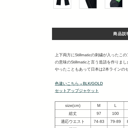
商品説
上下両方にStillmaticの刺繍が入っ
の意味のStillmaticと言う造語を
やったこともあって日本は2本ラインの
色違いこちら→BLK/GOLD
セットアップジャケット
size(cm)
M
L
総丈
97
100
適応ウエスト
74-83
79-89