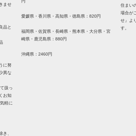
円
きませ
住まい
場合が
愛媛県・香川県・高知県・徳島県：820円
せ』よ
良品と
す。
福岡県・佐賀県・長崎県・熊本県・大分県・宮
崎県・鹿児島県：880円
品
沖縄県：2460円
うに努
少異な
して扱っ
くお知
お気軽に
除き、