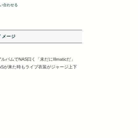
い合わせる
イメージ
ムでNAS曰く「未だにIllmaticだ」
NASが来た時もライブ衣装がジャージ上下