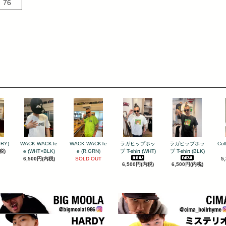
76
GRY)
WACK WACKTe
WACK WACKTe
ラガヒップホッ
ラガヒップホッ
Col
税)
e (WHT×BLK)
e (R.GRN)
プ T-shirt (WHT)
プ T-shirt (BLK)
6,500円(内税)
SOLD OUT
5
6,500円(内税)
6,500円(内税)