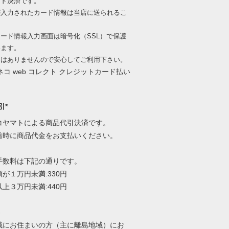
ード決済です。
が入力されたカード情報は当店に送られるこ
、
ード情報入力画面は暗号化（SSL）で保護
います。
出はありませんので安心してご利用下さい。
引*
コヤマトによる商品代引決済です。
着時に商品代金をお支払いください。
手数料は下記の通りです。
が１万円未満:330円
上３万円未満:440円
-
域にお住まいの方（主に離島地域）にお