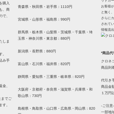
ットカ
を購入
お客様
青森県・秋田県・岩手県：1110円
も、商
と無く
ので、
さらにカ
宮城県・山形県・福島県：990円
されて
情報流
群馬県・栃木県・山梨県・茨城県・千葉県・埼
玉県・神奈川県・東京都：880円
たしま
新潟県・長野県：880円
*商品代
す。
込み手
クロネ
富山県・石川県・福井県：820円
。
商品到
静岡県・愛知県・三重県・岐阜県：820円
代引き
返金、
商品金額
大阪府・京都府・奈良県・滋賀県・兵庫県・和
１万円以
歌山県：730円
社までご
ます。
-ご注意
島根県・鳥取県・山口県・広島県・岡山県：820
一部地