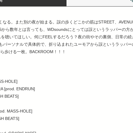
明
強くなる。また別の夜が始まる。誤の歩くどこかの筋はSTREET、AVE
Sから数年とは言っても、WDsoundsにとっては誤というラッパーの方
ムを聴いてほしい。何にFEELするだろう？夜の街やその裏側、日常の
もパーソナルで具体的で、折り込まれたユーモアから誤というラッパーの
ら歩ける一枚。BACKROOM！！！
ASS-HOLE]
KRA [prod. ENDRUN]
 SH BEATS]
prod. MASS-HOLE]
SH BEATS]