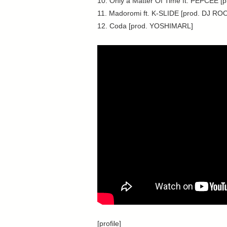
10. Only a Matter Of Time ft. PEPCEE 
11. Madoromi ft. K-SLIDE [prod. DJ R
12. Coda [prod. YOSHIMARL]
[profile]