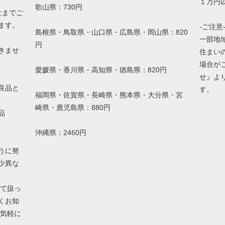
１万円以
歌山県：730円
社までご
ます。
-ご注意
島根県・鳥取県・山口県・広島県・岡山県：820
一部地
円
きませ
住まい
場合が
愛媛県・香川県・高知県・徳島県：820円
せ』よ
良品と
す。
福岡県・佐賀県・長崎県・熊本県・大分県・宮
崎県・鹿児島県：880円
品
沖縄県：2460円
うに努
少異な
して扱っ
くお知
お気軽に