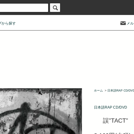
プから探す
メル
ホーム
>
日本語RAP CD/DV
日本語RAP CD/DVD
誤"TACT"