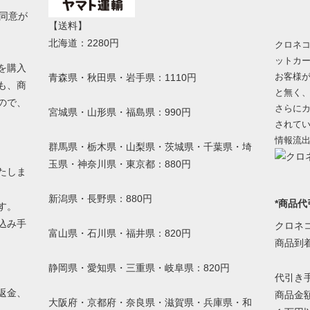
同意が
【送料】
北海道：2280円
クロネコ
ットカ
を購入
お客様
青森県・秋田県・岩手県：1110円
も、商
と無く
ので、
さらにカ
宮城県・山形県・福島県：990円
されて
情報流
群馬県・栃木県・山梨県・茨城県・千葉県・埼
玉県・神奈川県・東京都：880円
たしま
新潟県・長野県：880円
*商品代
す。
込み手
クロネ
富山県・石川県・福井県：820円
。
商品到
静岡県・愛知県・三重県・岐阜県：820円
代引き
返金、
商品金額
大阪府・京都府・奈良県・滋賀県・兵庫県・和