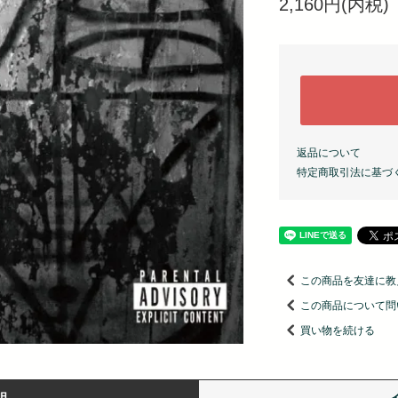
2,160円(内税)
返品について
特定商取引法に基づ
この商品を友達に教
この商品について問
買い物を続ける