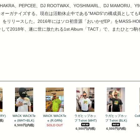
AKRA、PEPCEE、DJ ROOTWAX、YOSHIMARL、DJ MAMORU、Y9
rtyをオーガナイズする。現在は活動休止中である"MADS"の構成員としても暗躍
Effect」をリリースした。2016年にはソロ初音源「おいかぜEP」をMASS-HOL
して2018年、遂に世に放たれる1st Album「TACT」で、またひとつ
GRY)
WACK WACKTe
WACK WACKTe
ラガヒップホッ
ラガヒップホッ
Col
税)
e (WHT×BLK)
e (R.GRN)
プ T-shirt (WHT)
プ T-shirt (BLK)
6,500円(内税)
SOLD OUT
5
6,500円(内税)
6,500円(内税)