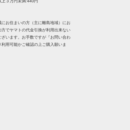
上３万円未満:440円
-
域にお住まいの方（主に離島地域）にお
の方でヤマトの代金引換が利用出来ない
ございます。お手数ですが『お問い合わ
り利用可能かご確認の上ご購入願いま