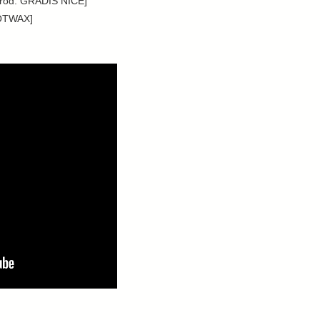
[prod. GRADIS NICE]
OOTWAX]