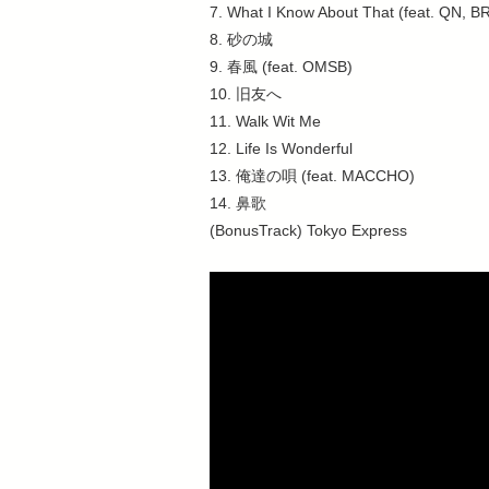
7. What I Know About That (feat. QN
8. 砂の城
9. 春風 (feat. OMSB)
10. 旧友へ
11. Walk Wit Me
12. Life Is Wonderful
13. 俺達の唄 (feat. MACCHO)
14. 鼻歌
(BonusTrack) Tokyo Express