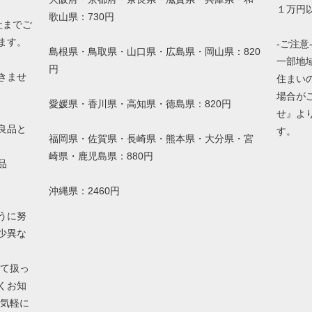
１万円以
歌山県：730円
社までご
ます。
-ご注意
島根県・鳥取県・山口県・広島県・岡山県：820
一部地
円
きませ
住まい
場合が
愛媛県・香川県・高知県・徳島県：820円
せ』よ
良品と
す。
福岡県・佐賀県・長崎県・熊本県・大分県・宮
崎県・鹿児島県：880円
品
沖縄県：2460円
うに努
少異な
して扱っ
くお知
お気軽に