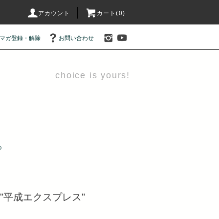
アカウント
カート(0)
マガ登録・解除
お問い合わせ
choice is yours!
D
O "平成エクスプレス"