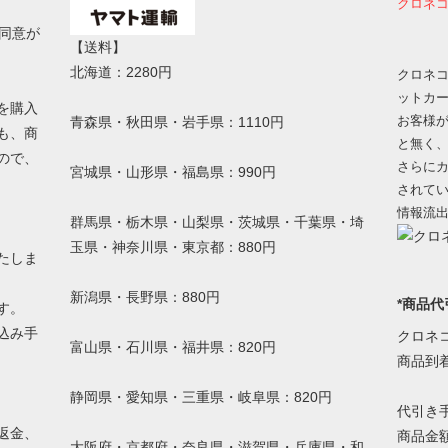
クロネコ
同意が
【送料】
北海道：2280円
クロネコ
ットカ
を購入
お客様
青森県・秋田県・岩手県：1110円
も、商
と無く
ので、
さらにカ
宮城県・山形県・福島県：990円
されて
情報流
群馬県・栃木県・山梨県・茨城県・千葉県・埼
玉県・神奈川県・東京都：880円
たしま
新潟県・長野県：880円
*商品代
す。
込み手
クロネ
富山県・石川県・福井県：820円
。
商品到
静岡県・愛知県・三重県・岐阜県：820円
代引き
返金、
商品金額
大阪府・京都府・奈良県・滋賀県・兵庫県・和