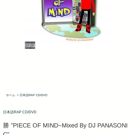
ホーム
>
日本語RAP CD/DVD
日本語RAP CD/DVD
勝 "PIECE OF MIND~Mixed By DJ PANASONI
C"