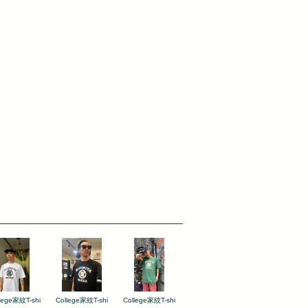
lege家紋T-shi
College家紋T-shi
College家紋T-shi