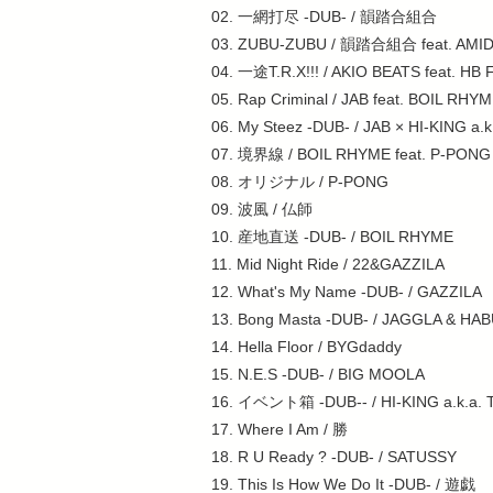
02. 一網打尽 -DUB- / 韻踏合組合
03. ZUBU-ZUBU / 韻踏合組合 feat. AMI
04. 一途T.R.X!!! / AKIO BEATS feat. HB 
05. Rap Criminal / JAB feat. BOIL RHY
06. My Steez -DUB- / JAB × HI-KING a.
07. 境界線 / BOIL RHYME feat. P-PONG
08. オリジナル / P-PONG
09. 波風 / 仏師
10. 産地直送 -DUB- / BOIL RHYME
11. Mid Night Ride / 22&GAZZILA
12. What's My Name -DUB- / GAZZILA
13. Bong Masta -DUB- / JAGGLA & HA
14. Hella Floor / BYGdaddy
15. N.E.S -DUB- / BIG MOOLA
16. イベント箱 -DUB-- / HI-KING a.k.a.
17. Where I Am / 勝
18. R U Ready ? -DUB- / SATUSSY
19. This Is How We Do It -DUB- / 遊戯