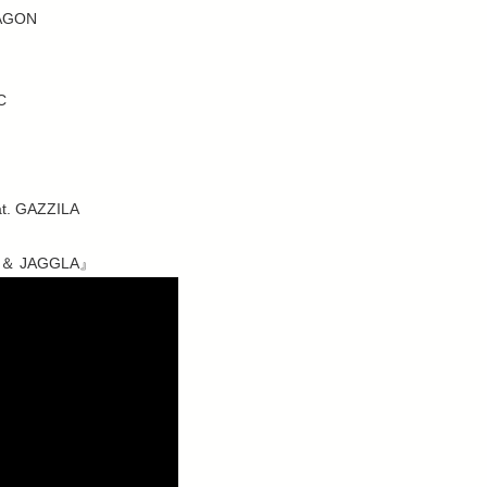
RAGON
C
at. GAZZILA
MA ＆ JAGGLA』