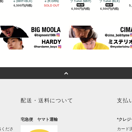
税)
e (WHT×BLK)
e (R.GRN)
プ T-shirt (WHT)
プ T-shirt (BLK)
6,500円(内税)
SOLD OUT
5
6,500円(内税)
6,500円(内税)
配送・送料について
支払
宅急便 ヤマト運輸
*クレジ
絡くださ
カード