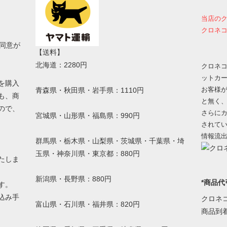
当店の
クロネコ
同意が
【送料】
北海道：2280円
クロネコ
ットカ
を購入
お客様
青森県・秋田県・岩手県：1110円
も、商
と無く
ので、
さらにカ
宮城県・山形県・福島県：990円
されて
情報流
群馬県・栃木県・山梨県・茨城県・千葉県・埼
玉県・神奈川県・東京都：880円
たしま
新潟県・長野県：880円
*商品代
す。
込み手
クロネ
富山県・石川県・福井県：820円
。
商品到