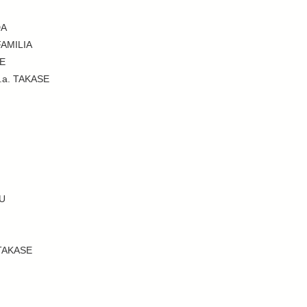
DA
FAMILIA
ME
k.a. TAKASE
BU
 TAKASE