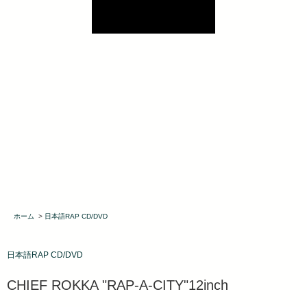
ホーム
>
日本語RAP CD/DVD
日本語RAP CD/DVD
CHIEF ROKKA "RAP-A-CITY"12inch