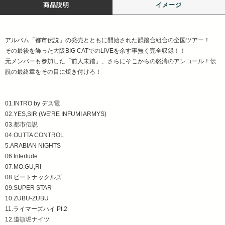
商品説明
イメージ
アルバム「都市伝説」の発売とともに開始された韻踏合組合の全国ツアー！
その最後を飾った大阪BIG CATでのLIVEを余す事無く完全収録！！
元メンバーも参加した「前人未踏」、さらにそこからの怒濤のアンコール！伝
説の最終章をその目に焼き付けろ！
01.INTRO by デス電
02.YES,SIR (WE'RE INFUMI ARMYS)
03.都市伝説
04.OUTTA CONTROL
5.ARABIAN NIGHTS
06.Interlude
07.MO.GU,RI
08.ビートナックルズ
09.SUPER STAR
10.ZUBU-ZUBU
11.ライマーズハイ Pt.2
12.道頓堀ナイツ