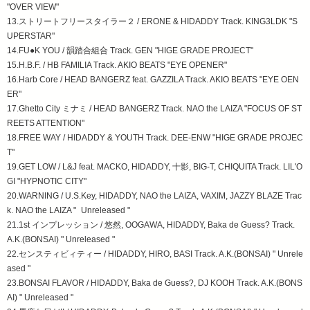
"OVER VIEW"
13.ストリートフリースタイラー２ / ERONE & HIDADDY Track. KING3LDK "S
UPERSTAR"
14.FU●K YOU / 韻踏合組合 Track. GEN "HIGE GRADE PROJECT"
15.H.B.F. / HB FAMILIA Track. AKIO BEATS "EYE OPENER"
16.Harb Core / HEAD BANGERZ feat. GAZZILA Track. AKIO BEATS "EYE OEN
ER"
17.Ghetto City ミナミ / HEAD BANGERZ Track. NAO the LAIZA "FOCUS OF ST
REETS ATTENTION"
18.FREE WAY / HIDADDY & YOUTH Track. DEE-ENW "HIGE GRADE PROJEC
T"
19.GET LOW / L&J feat. MACKO, HIDADDY, 十影, BIG-T, CHIQUITA Track. LIL'O
GI "HYPNOTIC CITY"
20.WARNING / U.S.Key, HIDADDY, NAO the LAIZA, VAXIM, JAZZY BLAZE Trac
k. NAO the LAIZA " Unreleased "
21.1st インプレッション / 悠然, OOGAWA, HIDADDY, Baka de Guess? Track.
A.K.(BONSAI) " Unreleased "
22.センスティビィティー / HIDADDY, HIRO, BASI Track. A.K.(BONSAI) " Unrele
ased "
23.BONSAI FLAVOR / HIDADDY, Baka de Guess?, DJ KOOH Track. A.K.(BONS
AI) " Unreleased "