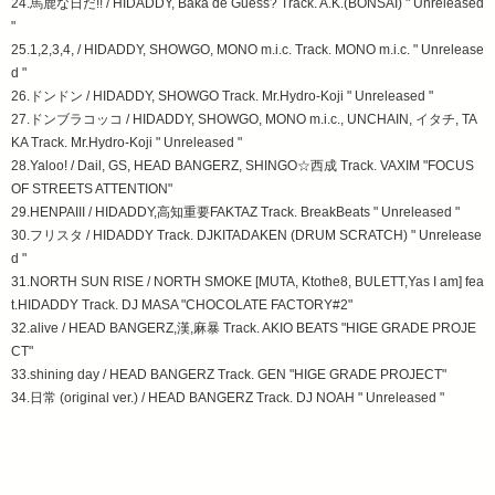
24.馬鹿な日だ!! / HIDADDY, Baka de Guess? Track. A.K.(BONSAI) " Unreleased
"
25.1,2,3,4, / HIDADDY, SHOWGO, MONO m.i.c. Track. MONO m.i.c. " Unrelease
d "
26.ドンドン / HIDADDY, SHOWGO Track. Mr.Hydro-Koji " Unreleased "
27.ドンブラコッコ / HIDADDY, SHOWGO, MONO m.i.c., UNCHAIN, イタチ, TA
KA Track. Mr.Hydro-Koji " Unreleased "
28.Yaloo! / Dail, GS, HEAD BANGERZ, SHINGO☆西成 Track. VAXIM "FOCUS
OF STREETS ATTENTION"
29.HENPAIII / HIDADDY,高知重要FAKTAZ Track. BreakBeats " Unreleased "
30.フリスタ / HIDADDY Track. DJKITADAKEN (DRUM SCRATCH) " Unrelease
d "
31.NORTH SUN RISE / NORTH SMOKE [MUTA, Ktothe8, BULETT,Yas I am] fea
t.HIDADDY Track. DJ MASA "CHOCOLATE FACTORY#2"
32.alive / HEAD BANGERZ,漢,麻暴 Track. AKIO BEATS "HIGE GRADE PROJE
CT"
33.shining day / HEAD BANGERZ Track. GEN "HIGE GRADE PROJECT"
34.日常 (original ver.) / HEAD BANGERZ Track. DJ NOAH " Unreleased "