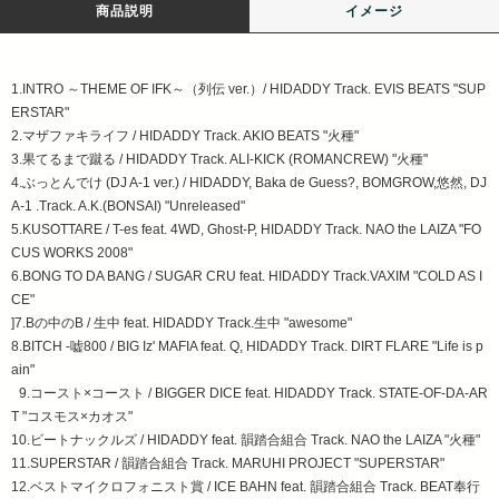
商品説明
イメージ
1.INTRO ～THEME OF IFK～（列伝 ver.）/ HIDADDY Track. EVIS BEATS "SUP
ERSTAR"
2.マザファキライフ / HIDADDY Track. AKIO BEATS "火種"
3.果てるまで蹴る / HIDADDY Track. ALI-KICK (ROMANCREW) "火種"
4.ぶっとんでけ (DJ A-1 ver.) / HIDADDY, Baka de Guess?, BOMGROW,悠然, DJ
A-1 .Track. A.K.(BONSAI) "Unreleased"
5.KUSOTTARE / T-es feat. 4WD, Ghost-P, HIDADDY Track. NAO the LAIZA "FO
CUS WORKS 2008"
6.BONG TO DA BANG / SUGAR CRU feat. HIDADDY Track.VAXIM "COLD AS I
CE"
]7.Bの中のB / 生中 feat. HIDADDY Track.生中 "awesome"
8.BITCH -嘘800 / BIG Iz' MAFIA feat. Q, HIDADDY Track. DIRT FLARE "Life is p
ain"
9.コースト×コースト / BIGGER DICE feat. HIDADDY Track. STATE-OF-DA-AR
T "コスモス×カオス"
10.ビートナックルズ / HIDADDY feat. 韻踏合組合 Track. NAO the LAIZA "火種"
11.SUPERSTAR / 韻踏合組合 Track. MARUHI PROJECT "SUPERSTAR"
12.ベストマイクロフォニスト賞 / ICE BAHN feat. 韻踏合組合 Track. BEAT奉行