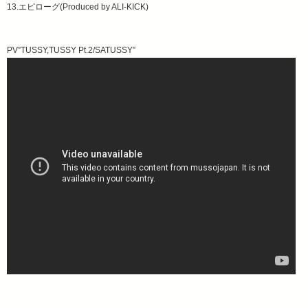
13.エピローグ(Produced by ALI-KICK)
PV”TUSSY,TUSSY Pt.2/SATUSSY”