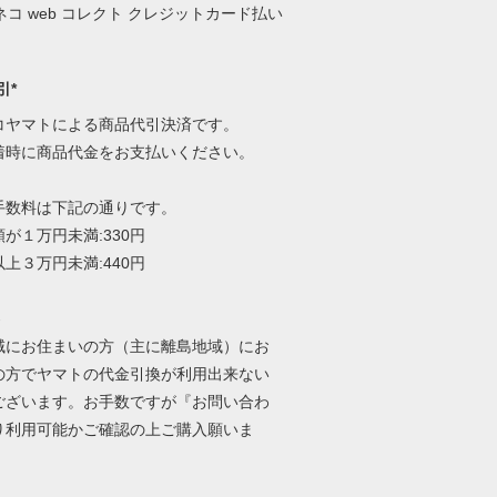
引*
コヤマトによる商品代引決済です。
着時に商品代金をお支払いください。
手数料は下記の通りです。
が１万円未満:330円
上３万円未満:440円
-
域にお住まいの方（主に離島地域）にお
の方でヤマトの代金引換が利用出来ない
ございます。お手数ですが『お問い合わ
り利用可能かご確認の上ご購入願いま