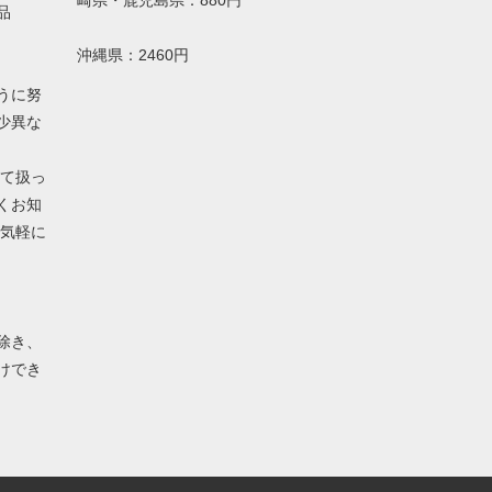
崎県・鹿児島県：880円
品
沖縄県：2460円
うに努
少異な
して扱っ
くお知
お気軽に
除き、
けでき