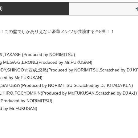
明
弾！この盤でしかありえない豪華メンツが共演する全8曲！！
タ,TAKASE (Produced by NORIMITSU)
ring MEGA-G,ERONE(Produced by Mr.FUKUSAN)
DDY,SHINGO☆西成,悠然(Produced by NORIMITSU,Scratched by DJ KI
uced by Mr.FUKUSAN)
SATUSSY(Produced by NORIMITSU,Scratched by DJ KITADA KEN)
1,HIRO,POCYOMKIN(Produced by Mr.FUKUSAN,Scratched by DJ A-1)
roduced by NORIMITSU)
ed by Mr.FUKUSAN)