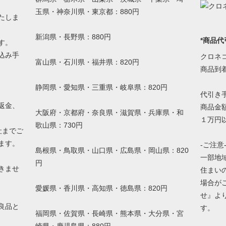
玉県・神奈川県・東京都：880円
たしま
新潟県・長野県：880円
*商品代
す。
込み手
クロネ
富山県・石川県・福井県：820円
。
商品到
静岡県・愛知県・三重県・岐阜県：820円
代引き
返金、
商品金額
大阪府・京都府・奈良県・滋賀県・兵庫県・和
１万円以
歌山県：730円
社までご
ます。
-ご注意
島根県・鳥取県・山口県・広島県・岡山県：820
一部地
円
きませ
住まい
場合が
愛媛県・香川県・高知県・徳島県：820円
せ』よ
良品と
す。
福岡県・佐賀県・長崎県・熊本県・大分県・宮