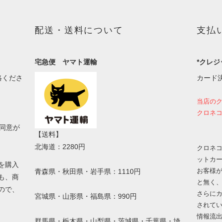
配送・送料について
支払
宅急便 ヤマト運輸
*クレジ
絡くださ
カード
当店の
クロネコ
同意が
【送料】
北海道：2280円
クロネコ
ットカ
を購入
お客様
青森県・秋田県・岩手県：1110円
も、商
と無く
ので、
さらにカ
宮城県・山形県・福島県：990円
されて
情報流
群馬県・栃木県・山梨県・茨城県・千葉県・埼