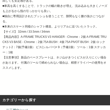
回しても安定感がある。
■車高を高くすることで、トラックの幅の動きが増え、沈み込みも大きくノーズ
も上がるから指の引っかかりも良い。
■独自に専用設計されたブッシュを使うことで、隙間もなく腰の強さにつなが
る。
■本来のスケート同様のシャフト構造。よりリアルに近づいたトラック。
【サイズ】 32mm / 33.5mm / 34mm
【商品内容】 A-FRAME TRUCKS V3 HANGER - Chrome：2個 A-FRAME TRU
CKS V3 BASE - Chrome：2個 75A BUSH : 4個 75A PIVOT BUSH : 2個 ロック
ナット2：7個(予備1個） ビス(シルバー)× 9（予備1個） ツール：1個 ステッカ
ー：1枚
【注意事項】 新品のベースプレートは、ネジ山がきつくビスが入りにくい場合
があります。 付属のツールで締められない場合は、精密ドライバーの使用をオ
ススメします。
カテゴリーから探す