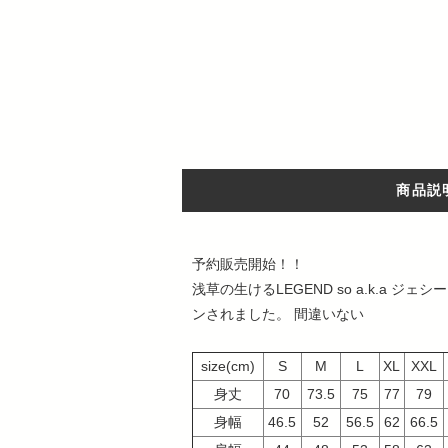
商品説
予約販売開始！！
浅草の生けるLEGEND so a.k.
ンされました。 間違いない
size(cm)
S
M
L
XL
XXL
身丈
70
73.5
75
77
79
身幅
46.5
52
56.5
62
66.5