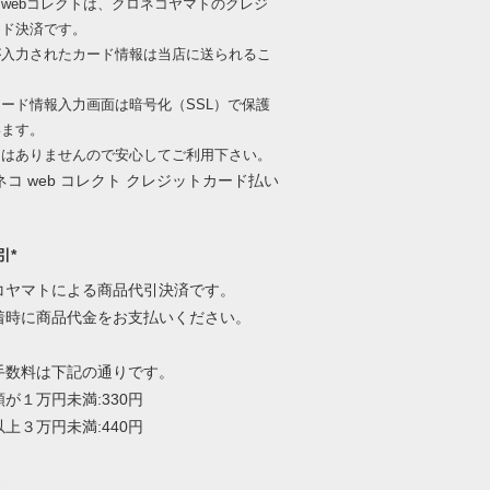
webコレクトは、クロネコヤマトのクレジ
ード決済です。
が入力されたカード情報は当店に送られるこ
、
ード情報入力画面は暗号化（SSL）で保護
います。
出はありませんので安心してご利用下さい。
引*
コヤマトによる商品代引決済です。
着時に商品代金をお支払いください。
手数料は下記の通りです。
が１万円未満:330円
上３万円未満:440円
-