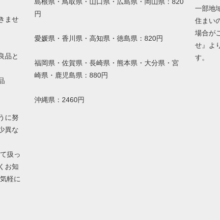
島根県・鳥取県・山口県・広島県・岡山県：820
一部地
円
きませ
住まい
場合が
愛媛県・香川県・高知県・徳島県：820円
せ』よ
良品と
す。
福岡県・佐賀県・長崎県・熊本県・大分県・宮
崎県・鹿児島県：880円
品
沖縄県：2460円
うに努
少異な
して扱っ
くお知
お気軽に