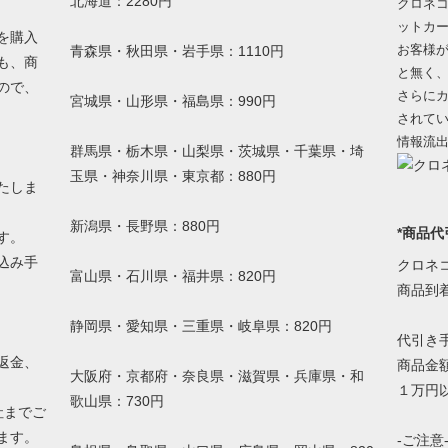
北海道：2280円
クロネコ
ットカ
を購入
お客様
青森県・秋田県・岩手県：1110円
も、商
と無く
ので、
さらにカ
宮城県・山形県・福島県：990円
されて
情報流
群馬県・栃木県・山梨県・茨城県・千葉県・埼
玉県・神奈川県・東京都：880円
たしま
新潟県・長野県：880円
*商品代
す。
込み手
クロネ
富山県・石川県・福井県：820円
。
商品到
静岡県・愛知県・三重県・岐阜県：820円
代引き
返金、
商品金額
大阪府・京都府・奈良県・滋賀県・兵庫県・和
１万円以
歌山県：730円
社までご
ます。
-ご注意