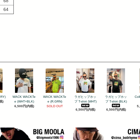
68
64
GRY)
WACK WACKTe
WACK WACKTe
ラガヒップホッ
ラガヒップホッ
Col
税)
e (WHT×BLK)
e (R.GRN)
プ T-shirt (WHT)
プ T-shirt (BLK)
6,500円(内税)
SOLD OUT
5
6,500円(内税)
6,500円(内税)