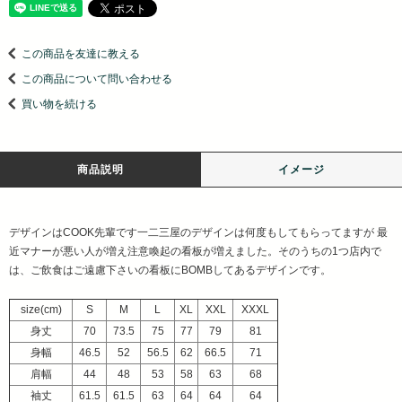
この商品を友達に教える
この商品について問い合わせる
買い物を続ける
商品説明
イメージ
デザインはCOOK先輩です一二三屋のデザインは何度もしてもらってますが 最
近マナーが悪い人が増え注意喚起の看板が増えました。そのうちの1つ店内で
は、ご飲食はご遠慮下さいの看板にBOMBしてあるデザインです。
size(cm)
S
M
L
XL
XXL
XXXL
身丈
70
73.5
75
77
79
81
身幅
46.5
52
56.5
62
66.5
71
肩幅
44
48
53
58
63
68
袖丈
61.5
61.5
63
64
64
64