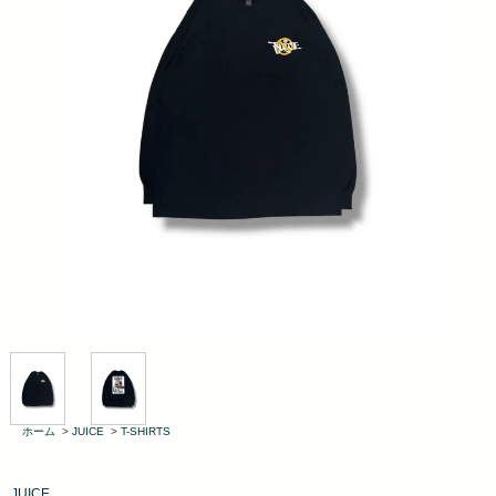
ホーム
>
JUICE
>
T-SHIRTS
JUICE