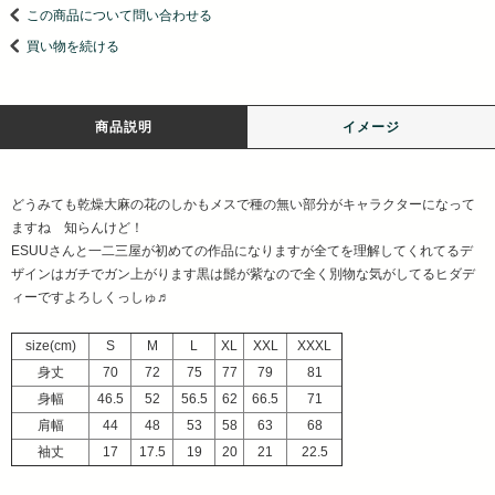
この商品について問い合わせる
買い物を続ける
商品説明
イメージ
どうみても乾燥大麻の花のしかもメスで種の無い部分がキャラクターになって
ますね 知らんけど！
ESUUさんと一二三屋が初めての作品になりますが全てを理解してくれてるデ
ザインはガチでガン上がります黒は髭が紫なので全く別物な気がしてるヒダデ
ィーですよろしくっしゅ♬
size(cm)
S
M
L
XL
XXL
XXXL
身丈
70
72
75
77
79
81
身幅
46.5
52
56.5
62
66.5
71
肩幅
44
48
53
58
63
68
袖丈
17
17.5
19
20
21
22.5