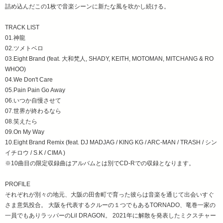
詰め込んだこの1枚で音楽シーンに新たな風を吹かし続ける。
TRACK LIST
01.神龍
02.ツメトベロ
03.Eight Brand (feat. 大和梵人, SHADY, KEITH, MOTOMAN, MITCHANG & RO
WHOO)
04.We Don't Care
05.Pain Pain Go Away
06.いつか自慢させて
07.世界が終わるなら
08.笑えたら
09.On My Way
10.Eight Brand Remix (feat. DJ MADJAG / KING KG / ARC-MAN / TRASH / シン
イチロウ / S.K / CIMA )
※10曲目の限定収録曲はアルバムとは別でCD-Rでの収録となります。
PROFILE
それぞれが別々の地元、大阪の田舎町で育った彼らは音楽を通じて出会いすぐ
さま意気投合。 大阪を代表するクルーの１つでもあるTORNADO、竜巻一家の
一員でもありラッパーのLil DRAGON。 2021年に解散を発表したミクスチャー