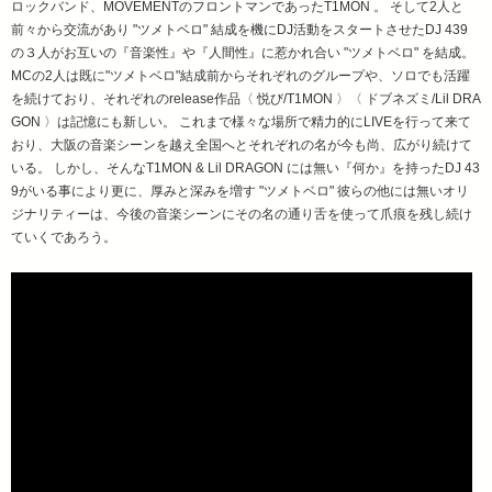
ロックバンド、MOVEMENTのフロントマンであったT1MON 。 そして2人と
前々から交流があり "ツメトベロ" 結成を機にDJ活動をスタートさせたDJ 439
の３人がお互いの『音楽性』や『人間性』に惹かれ合い "ツメトベロ" を結成。
MCの2人は既に"ツメトベロ"結成前からそれぞれのグループや、ソロでも活躍
を続けており、それぞれのrelease作品〈 悦び/T1MON 〉〈 ドブネズミ/Lil DRA
GON 〉は記憶にも新しい。 これまで様々な場所で精力的にLIVEを行って来て
おり、大阪の音楽シーンを越え全国へとそれぞれの名が今も尚、広がり続けて
いる。 しかし、そんなT1MON & Lil DRAGON には無い『何か』を持ったDJ 43
9がいる事により更に、厚みと深みを増す "ツメトベロ" 彼らの他には無いオリ
ジナリティーは、今後の音楽シーンにその名の通り舌を使って爪痕を残し続け
ていくであろう。