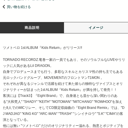
買い物を続ける
商品説明
イメージ
ツメトベロ 1st ALBUM『Kids Return』がリリース!!
TORNADO RECORDZ.竜巻一家の一員でもあり、そのソウルフルなLIVEやリリ
ックに人気があるLil DRAGON。
自身でプロデュースまでも行う、多彩なスキルとカリスマ性の持ち主でもある
元ロックバンドグループ、MOVEMENTのフロントマンT1MON 。
それぞれが異なるジャンルで活躍を続けて来た彼らの独特なヴァイブスとオリ
ジナリティーが詰まった1st ALBUM『Kids Return』が満を持して発売！！
客演には【Track3】『Eight Brand』で、自身達とも昔から深い関わりのあ
る"大和梵人" "SHADY" "KEITH" "MOTOMAN" "MITCHANG" "ROWHOO"を加え
た8人でのMICリレー、そしてCD限定収録曲の『Eight Brand Remix』では、"D
J MADJAG" "KING KG" "ARC-MAN" "TRASH" "シンイチロウ" "S.K" "CIMA"の客
演となっている。
他には無い "ツメトベロ" だけのオリジナリティー溢れる、熱意とポジティブを