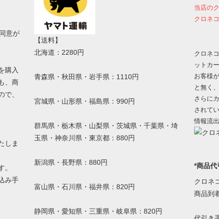
当店の
クロネコ
同意が
【送料】
北海道：2280円
クロネコ
ットカ
を購入
お客様
青森県・秋田県・岩手県：1110円
も、商
と無く
ので、
さらにカ
宮城県・山形県・福島県：990円
されて
情報流
群馬県・栃木県・山梨県・茨城県・千葉県・埼
玉県・神奈川県・東京都：880円
たしま
新潟県・長野県：880円
*商品代
す。
込み手
クロネ
富山県・石川県・福井県：820円
。
商品到
静岡県・愛知県・三重県・岐阜県：820円
代引き