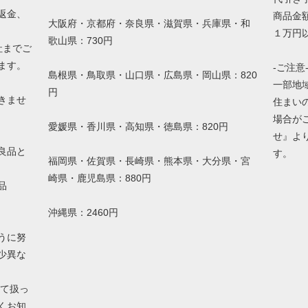
返金、
商品金額
大阪府・京都府・奈良県・滋賀県・兵庫県・和
１万円以
歌山県：730円
社までご
ます。
-ご注意
島根県・鳥取県・山口県・広島県・岡山県：820
一部地
円
きませ
住まい
場合が
愛媛県・香川県・高知県・徳島県：820円
せ』よ
良品と
す。
福岡県・佐賀県・長崎県・熊本県・大分県・宮
崎県・鹿児島県：880円
品
沖縄県：2460円
うに努
少異な
して扱っ
くお知