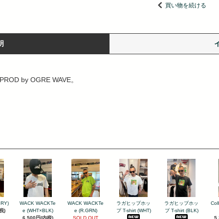
買い物を続ける
明
PROD by OGRE WAVE。
GRY)
WACK WACKTe
WACK WACKTe
ラガヒップホッ
ラガヒップホッ
Col
税)
e (WHT×BLK)
e (R.GRN)
プ T-shirt (WHT)
プ T-shirt (BLK)
6,500円(内税)
SOLD OUT
5