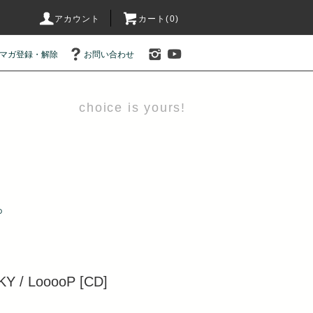
アカウント
カート(0)
マガ登録・解除
お問い合わせ
choice is yours!
D
KY / LooooP [CD]