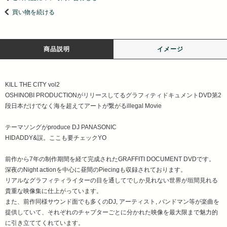
買い物を続ける
商品説明
イメージ
KILL THE CITY vol2
OSHINOBI PRODUCTIONがリリースしてるグラフィティドキュメントDVD第2
段日本だけでなく海を超えてアートが繋がるillegal Movie
テーマソングがproduce DJ PANASONIC
HIDADDY&誤。ここも要チェックYO
前作から7年の制作期間を経て完成されたGRAFFITI DOCUMENT DVDです。
深夜のNight actionを中心に昼間のPiecingも収録されております。
リアルなグラフィティライターの目を通してでしか見れない世界が垣間見れる
貴重な映像集に仕上がっています。
また、前作同様サウンド面でも多くのDJ, アーティスト, バンドマン等が楽曲を
提供していて、それぞれのチャプターごとに分かれた映像を最大限まで魅力的
に引き立ててくれています。