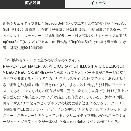
商品説明
イメージ
新鋭クリエイティブ集団 “RepYourSelf” (レップユアセルフ)の初作品『RepYour
Self -それゆけ裏街道- 』が遂に発売決定!全12曲収録。※初回限定ポスター、ブ
ックレット、ステッカー、特典楽曲QRコード封入!!新鋭クリエイティブ集団 “R
epYourSelf” (レップユアセルフ)の初作品『RepYourSelf -それゆけ裏街道- 』が
遂に発売決定!全12曲収録。
「MC以外もステージに立つのが僕らのスタイル」
RAPPER, BEATMAKER, DJ, PHOTOGRAPHER, ILLUSTRATOR, DESIGNER,
VIDEO DIRECTOR, BARBERから構成されてるメンバー全員がステージに立ち
ライブを披露するという彼らのオリジナルスタイルは圧巻であり、あらゆる現
場で衝撃を与え瞬く間に注目されてきた。まさに次世代を担う注目のアーティ
ストである。 そんな彼らの初作品が遂に完成。全て彼ら自身で手掛けた“路上で
学び遊んだ96年式ヒップホップ”が詰まった作品となっている。 “流行りの罠、
俺らハマんない” 彼らのヒップホップの魅力に引き込まれるだろう。 ストリー
ト限定販売CD盤はメンバーがデザインを手掛けたオリジナルブックレット、ポ
スター、ステッカー付きとなっている。クリエイティブ集団だからこそのミュ
ージックとグラフィックが一体化したRepYourSelfオリジナル作品となる。