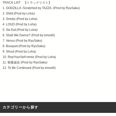
TRACK LIST 【トラックリスト】
1. GODZILLA -Scratched by TAZZA- (Prod by RyuSaku)
2. Shiiit (Prod by Loha)
3. Smoky (Prod by Loha)
4. LOUD (Prod by Loha)
5. Sw Eat (Prod by Loha)
6. Shall We Dance? (Prod by emxxlli)
7. Venus (Prod by RyuSaku)
8. Bouquet (Prod by RyuSaku)
9. Shout (Prod by Loha)
10. RepYourSelf remix (Prod by Loha)
11. 朝食諭吉 (Prod by RyuSaku)
12. To Be Continued (Prod by emxxlli)
カテゴリーから探す