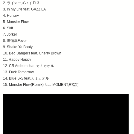
2. ライマーズハイ Pt.3
3. In My Life feat. GAZZILA
4. Hungry
5. Monster Flow
6. Skit
7. Jorker
8. 道頓堀Fever
9. Shake Ya Booty
10. Bed Bangers feat. Cherry Brown
11. Happy Happy
12. CR Anthem feat. カミカオル
13. Fuck Tomorrow
14. Blue Sky feat.カミカオル
15. Monster Flow(Remix) feat. MOMENT,R指定