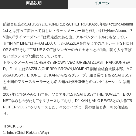
商品説明
イメージ
韻踏合組合のSATUSSYとERONEによるCHIEF ROKKAの5年振りの2ndAlbum!!
1st とは打って変わって新しいトラックメーカー達と作り上げたNew Album。P
V曲の""ライマーズハイ""は疾走感のある曲。アルバムタイトルにもなってい
る""IN MY LIFE""はR-RATED入りしたGAZZILAを向かえてのストレートなHIO H
OP SHIT!!そして""BLUE SKY""はシンガーのカミカオルとの1曲。聴く人を選ば
ないポジティブな曲になっています。
トラックメーカーにCHERRY BROWN,VECTORBEATZ,LASTTRAK,GUNHEA
D。Feat. にはGAZZILA,CHERRY BROWN,MOMENT 韻踏合組合大阪本部。MC
のSATUSSY、ERONE、DJ KANからなるグループ。組合長でもあるSATUSSY
と全国のフリースターラーとも名の知れたERONEとのコンビ ネーションは無
敵。
2007年に""RAP-A-CITY""を、ソロアルバムもSATUSSY""THE NOVEL""、ERO
NE""ゆめものがたり""をリリースしており、DJ KANもAKIO BEATSとの共作""S
PLIT EP VOL.2""をリリースした。そのライブは一見の価値と家一軒の価値あ
り。
TRACK LIST
1. Intro (Chief Rokka’s Way)