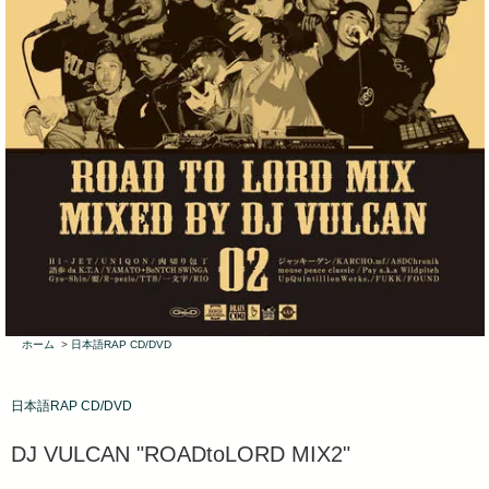
ホーム
>
日本語RAP CD/DVD
日本語RAP CD/DVD
DJ VULCAN "ROADtoLORD MIX2"