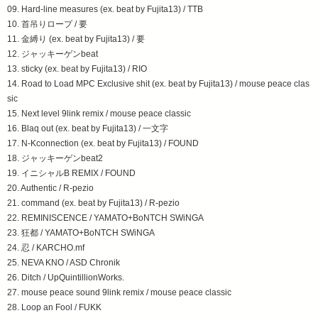
09. Hard-line measures (ex. beat by Fujita13) / TTB
10. 首吊りロープ / 要
11. 金縛り (ex. beat by Fujita13) / 要
12. ジャッキーゲンbeat
13. sticky (ex. beat by Fujita13) / RIO
14. Road to Load MPC Exclusive shit (ex. beat by Fujita13) / mouse peace clas
sic
15. Next level 9link remix / mouse peace classic
16. Blaq out (ex. beat by Fujita13) / 一文字
17. N-Kconnection (ex. beat by Fujita13) / FOUND
18. ジャッキーゲンbeat2
19. イニシャルB REMIX / FOUND
20. Authentic / R-pezio
21. command (ex. beat by Fujita13) / R-pezio
22. REMINISCENCE / YAMATO+BoNTCH SWiNGA
23. 狂都 / YAMATO+BoNTCH SWiNGA
24. 忍 / KARCHO.mf
25. NEVA KNO / ASD Chronik
26. Ditch / UpQuintillionWorks.
27. mouse peace sound 9link remix / mouse peace classic
28. Loop an Fool / FUKK