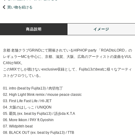
買い物を続ける
商品説明
イメージ
京都 老舗クラブGRiNDにて開催されているHIPHOP party 「ROADtoLORD」の
レギュラーMCを中心に、京都、滋賀、大阪、広島のアーティストの楽曲をVUL
CANがMIX。
このMIXでしか聴けないexclusive収録として、Fujita13のbeatに様々なアーティ
ストがフロウしている。
01. intro (beat by Fujita13) / 肉切包丁
02. High Light 9link remix / mouse peace classic
03. First Life Fast Life / HI-JET
04. 大阪のはしっこ / UNIQON
05. 覇気 (ex. beat by Fujita13) / 語歩da K.T.A
06. More Ikkon / PAY ft.Gyoshin
07. Wildpit¢h beat
08. BLACK OUT (ex. beat by Fujita13) / TTB