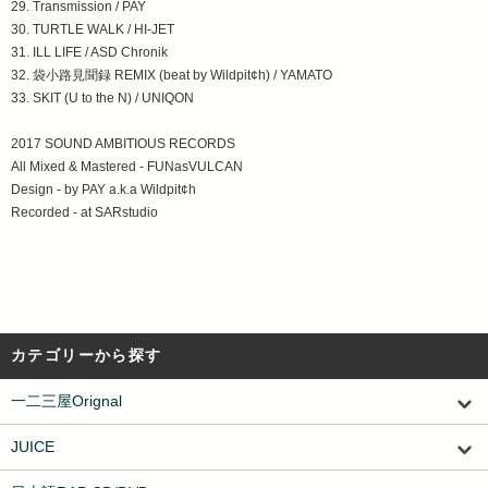
29. Transmission / PAY
30. TURTLE WALK / HI-JET
31. ILL LIFE / ASD Chronik
32. 袋小路見聞録 REMIX (beat by Wildpit¢h) / YAMATO
33. SKIT (U to the N) / UNIQON
2017 SOUND AMBITIOUS RECORDS
All Mixed & Mastered - FUNasVULCAN
Design - by PAY a.k.a Wildpit¢h
Recorded - at SARstudio
カテゴリーから探す
一二三屋Orignal
JUICE