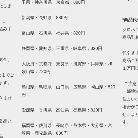
玉県・神奈川県・東京都：880円
たしま
新潟県・長野県：880円
*商品代
す。
込み手
クロネ
富山県・石川県・福井県：820円
。
商品到
静岡県・愛知県・三重県・岐阜県：820円
代引き
返金、
商品金額
大阪府・京都府・奈良県・滋賀県・兵庫県・和
１万円以
歌山県：730円
社までご
ます。
-ご注意
島根県・鳥取県・山口県・広島県・岡山県：820
一部地
円
きませ
住まい
場合が
愛媛県・香川県・高知県・徳島県：820円
せ』よ
良品と
す。
福岡県・佐賀県・長崎県・熊本県・大分県・宮
崎県・鹿児島県：880円
品