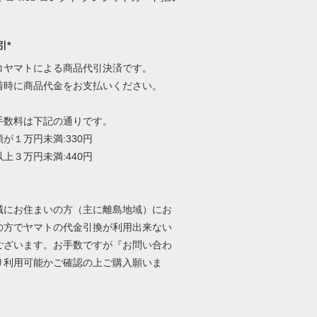
引*
コヤマトによる商品代引決済です。
着時に商品代金をお支払いください。
手数料は下記の通りです。
が１万円未満:330円
上３万円未満:440円
-
域にお住まいの方（主に離島地域）にお
の方でヤマトの代金引換が利用出来ない
ございます。お手数ですが『お問い合わ
り利用可能かご確認の上ご購入願いま