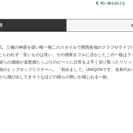
買い物を続ける
明
SCHINE。三種の神器を扱い唯一無二のスタイルで関西各地のクラブやラ
代にはとらわれず「良いものは良い」その感覚をフルに活かしたこの一枚は
彼らの感情が哀愁感たっぷりのビートに日常を上手く切り取ったリリッ
国のヒップホップリスナーへ。「初めまして。UNIQONです。名刺代
から飛び出してきそうなほどの彼らの勢いが感じれる一枚。