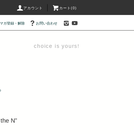
アカウント
カート(0)
マガ登録・解除
お問い合わせ
choice is yours!
D
the N"