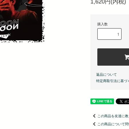
1,620円(内税)
購入数
返品について
特定商取引法に基づ
この商品を友達に教
この商品について問