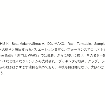
IK、Beat MakerのShout-A、DJのMAKO。Rap、Turntable、S
らの動きと毎回変わるバリエーション豊富なパフォーマンスで目も耳も心
れたLive Battle「STYLE WARS」では優勝。さらに勢いに乗り、そ
aeやRockなど様々なジャンルから支持され、ブッキングが殺到。クラブ、
らの動きはますます注目を集めており、今後も目は離せない。大阪のは
ろう。