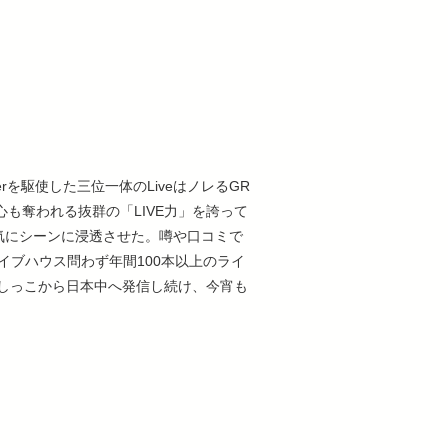
amplerを駆使した三位一体のLiveはノレるGR
も奪われる抜群の「LIVE力」を誇って
の名を一気にシーンに浸透させた。噂や口コミで
ライブハウス問わず年間100本以上のライ
しっこから日本中へ発信し続け、今宵も