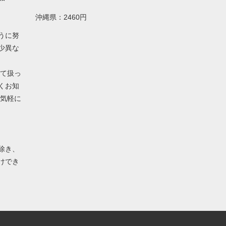
沖縄県：2460円
うに努
少異な
して扱っ
くお知
お気軽に
除き、
けでき